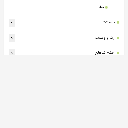
سایر
معاملات
ارث و وصیت
احکام گناهان
خوردن و آشامیدن
بازگشت به بالا
سخنرانی
سخنرانی هفتگی سال 1440 (1397-1...
:
جلسه 37