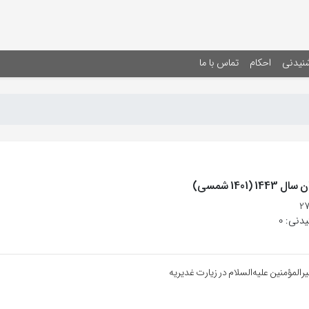
شنیدنی
احکام
تماس با ما
(1401 شمسی)
دنی: 0
المؤمنين عليه‌السلام در زيارت غديريه