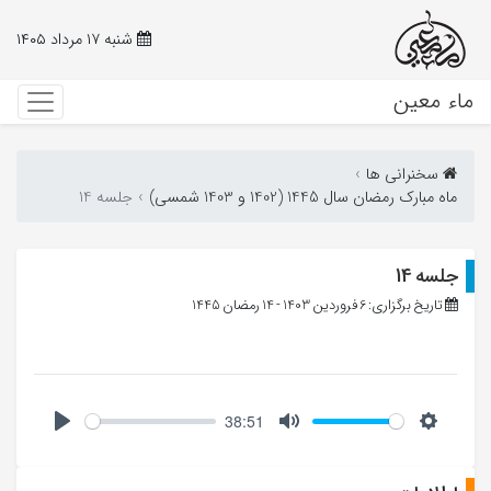
شنبه ۱۷ مرداد ۱۴۰۵
ماء معین
سخنرانی ها
ماه مبارک رمضان سال 1445 (1402 و 1403 شمسی)
جلسه 14
جلسه 14
تاریخ برگزاری: 6 فروردین 1403 - 14 رمضان 1445
38:51
Play
Mute
Setting