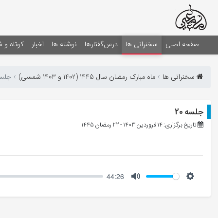
صفحه اصلی
سخنرانی ها
درس‌گفتارها
نوشته ها
اخبار
کوتاه و 
سخنرانی ها
ماه مبارک رمضان سال 1445 (1402 و 1403 شمسی)
جلسه 
جلسه 20
تاریخ برگزاری: 14 فروردین 1403 - 22 رمضان 1445
44:26
Mute
Setting