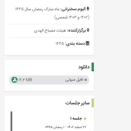
آلبوم سخنرانی:
ماه مبارک رمضان سال 1445
(1402 و 1403 شمسی)
برگزارکننده:
هیئت مصباح الهدی
دسته بندی:
1445
دانلود
فایل صوتی
19.4 MB
سایر جلسات
جلسه 1
-
22 اسفند 1402
1 رمضان 1445