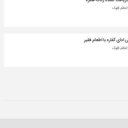
عظم قلهک
ادای کفاره با اطعام فقیر
عظم قلهک