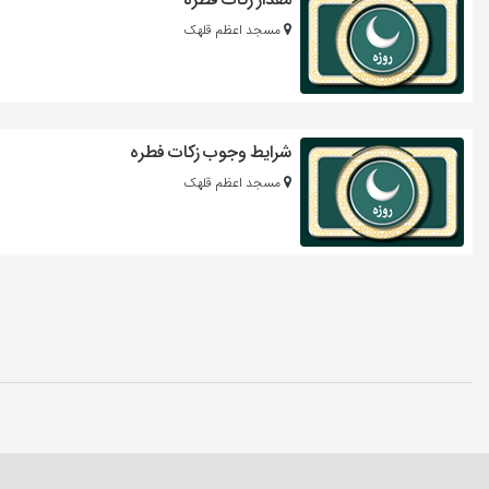
مسجد اعظم قلهک
شرایط وجوب زکات فطره
مسجد اعظم قلهک