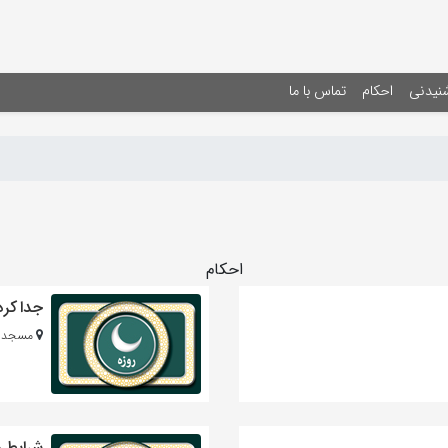
شنیدنی
احکام
تماس با ما
احکام
جدا کرد
مسجد ا
شرایط د