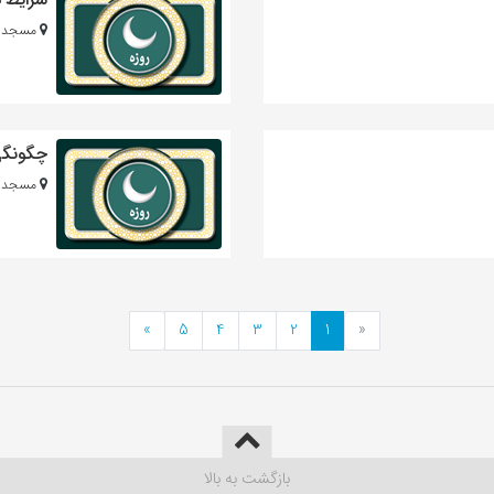
مسجد ا
چگونگی 
مسجد ا
»
5
4
3
2
1
«
بازگشت به بالا