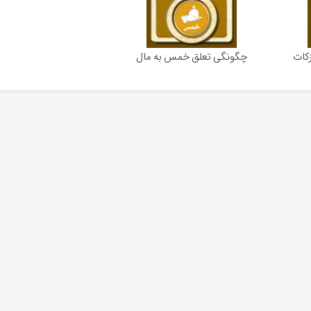
کات
چگونگی تعلق خمس به مال