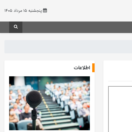
پنجشنبه ۱۵ مرداد ۱۴۰۵
اطلاعات