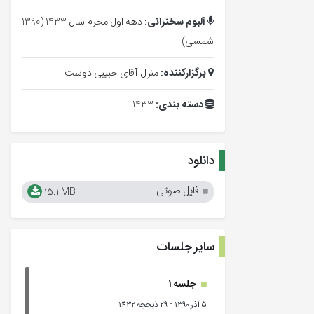
آلبوم سخنرانی:
دهه اول محرم سال 1433 (1390
شمسی)
برگزارکننده:
منزل آقای حبیبی دوست
دسته بندی:
1433
دانلود
فایل صوتی
15.1 MB
سایر جلسات
جلسه 1
-
5 آذر 1390
29 ذیحجه 1432