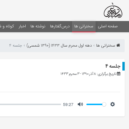
صفحه اصلی
سخنرانی ها
درس‌گفتارها
نوشته ها
اخبار
کوتاه و 
سخنرانی ها
دهه اول محرم سال 1433 (1390 شمسی)
جلسه 4
جلسه 4
تاریخ برگزاری: 8 آذر 1390 - 3 محرم 1433
59:27
Mute
Setting