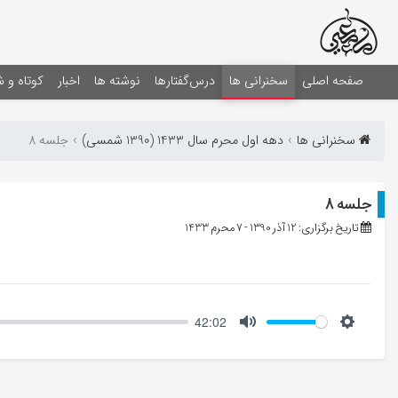
صفحه اصلی
سخنرانی ها
درس‌گفتارها
نوشته ها
اخبار
کوتاه و 
سخنرانی ها
دهه اول محرم سال 1433 (1390 شمسی)
جلسه 8
جلسه 8
تاریخ برگزاری: 12 آذر 1390 - 7 محرم 1433
42:02
Mute
Setting