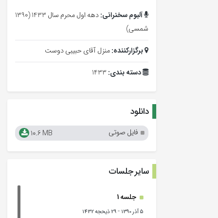
آلبوم سخنرانی:
دهه اول محرم سال 1433 (1390
شمسی)
برگزارکننده:
منزل آقای حبیبی دوست
دسته بندی:
1433
دانلود
فایل صوتی
10.6 MB
سایر جلسات
جلسه 1
-
5 آذر 1390
29 ذیحجه 1432