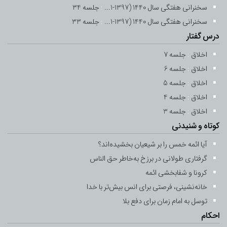
-
27 اردیبهشت 1392
6 رجب 1434
سخنرانی هفتگی سال 1440 (1397-1...
:
جلسه 34
سخنرانی هفتگی سال 1440 (1397-1...
:
جلسه 33
جلسه 13
درس گفتار
-
29 خرداد 1392
10 شعبان 1434
اخلاق
:
جلسه 7
اخلاق
:
جلسه 6
جلسه 14
اخلاق
:
جلسه 5
-
31 خرداد 1392
12 شعبان 1434
اخلاق
:
جلسه 4
اخلاق
:
جلسه 15
جلسه 3
کوتاه و شنیدنی
-
7 تیر 1392
19 شعبان 1434
آیا ائمه خمس را بر شیعیان بخشیده‌اند؟
جلسه 16
گرفتاری طولانی در برزخ به‌خاطر حق ‌الناس
-
13 تیر 1392
25 شعبان 1434
کرونا و شفابخشی ائمه
خانه‌نشینی، فرصتی برای انس بیش‌تر با خدا
جلسه 17
توسل به امام زمان برای دفع بلا
-
21 تیر 1392
3 رمضان 1434
احکام