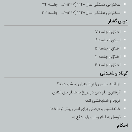
-
27 اردیبهشت 1392
6 رجب 1434
سخنرانی هفتگی سال 1440 (1397-1...
:
جلسه 34
سخنرانی هفتگی سال 1440 (1397-1...
:
جلسه 33
جلسه 13
درس گفتار
-
29 خرداد 1392
10 شعبان 1434
اخلاق
:
جلسه 7
اخلاق
:
جلسه 6
جلسه 14
اخلاق
:
جلسه 5
-
31 خرداد 1392
12 شعبان 1434
اخلاق
:
جلسه 4
اخلاق
:
جلسه 15
جلسه 3
کوتاه و شنیدنی
-
7 تیر 1392
19 شعبان 1434
آیا ائمه خمس را بر شیعیان بخشیده‌اند؟
جلسه 16
گرفتاری طولانی در برزخ به‌خاطر حق ‌الناس
-
13 تیر 1392
25 شعبان 1434
کرونا و شفابخشی ائمه
خانه‌نشینی، فرصتی برای انس بیش‌تر با خدا
جلسه 17
توسل به امام زمان برای دفع بلا
-
21 تیر 1392
3 رمضان 1434
احکام