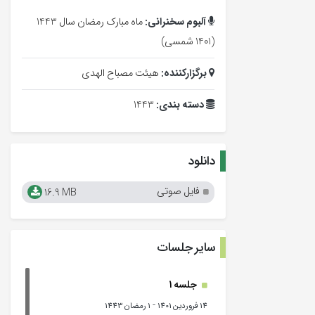
آلبوم سخنرانی:
ماه مبارک رمضان سال 1443
(1401 شمسی)
برگزارکننده:
هیئت مصباح الهدی
دسته بندی:
1443
دانلود
فایل صوتی
16.9 MB
سایر جلسات
جلسه 1
-
14 فروردین 1401
1 رمضان 1443