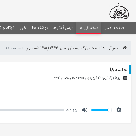
صفحه اصلی
سخنرانی ها
درس‌گفتارها
نوشته ها
اخبار
کوتاه و 
سخنرانی ها
ماه مبارک رمضان سال 1443 (1401 شمسی)
جلسه 18
جلسه 18
تاریخ برگزاری: 31 فروردین 1401 - 18 رمضان 1443
47:15
Mute
Setting