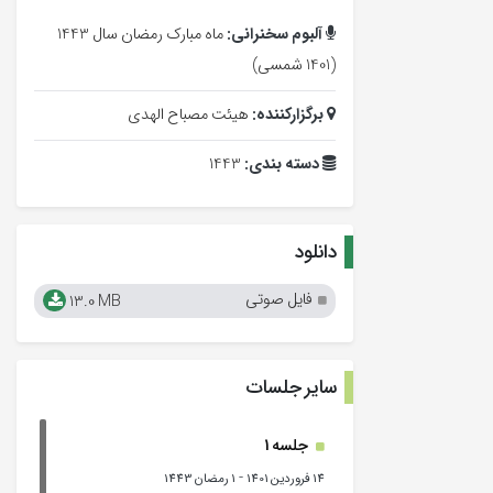
آلبوم سخنرانی:
ماه مبارک رمضان سال 1443
(1401 شمسی)
برگزارکننده:
هیئت مصباح الهدی
دسته بندی:
1443
دانلود
فایل صوتی
13.0 MB
سایر جلسات
جلسه 1
-
14 فروردین 1401
1 رمضان 1443