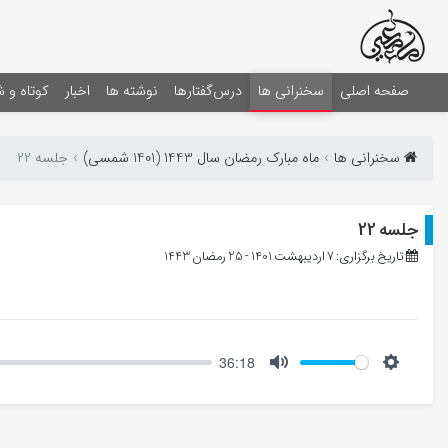
صفحه اصلی
سخنرانی ها
درس‌گفتارها
نوشته ها
اخبار
کوتاه و 
سخنرانی ها
ماه مبارک رمضان سال 1443 (1401 شمسی)
جلسه 22
جلسه 22
تاریخ برگزاری: 7 اردیبهشت 1401 - 25 رمضان 1443
36:18
Mute
Setting