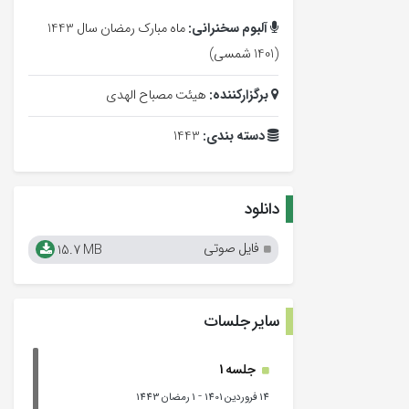
آلبوم سخنرانی:
ماه مبارک رمضان سال 1443
(1401 شمسی)
برگزارکننده:
هیئت مصباح الهدی
دسته بندی:
1443
دانلود
فایل صوتی
15.7 MB
سایر جلسات
جلسه 1
-
14 فروردین 1401
1 رمضان 1443