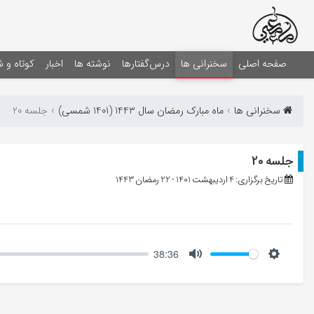
صفحه اصلی
سخنرانی ها
درس‌گفتارها
نوشته ها
اخبار
کوتاه و 
سخنرانی ها
ماه مبارک رمضان سال 1443 (1401 شمسی)
جلسه 20
جلسه 20
تاریخ برگزاری: 4 اردیبهشت 1401 - 22 رمضان 1443
38:36
Mute
Setting