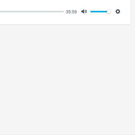
35:59
Mute
Setting