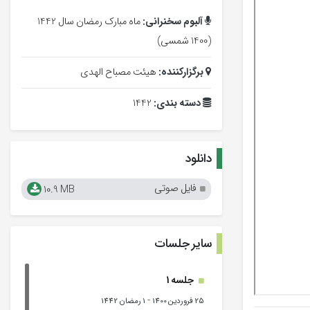
آلبوم سخنرانی:
ماه مبارک رمضان سال 1442
(1400 شمسی)
برگزارکننده:
هیئت مصباح الهدی
دسته بندی:
1442
دانلود
فایل صوتی
10.9 MB
سایر جلسات
جلسه 1
-
25 فروردین 1400
1 رمضان 1442